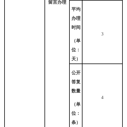
留言办理
平均
办理
时间
3
（单
位：
天）
公开
答复
数量
4
（单
位：
条）