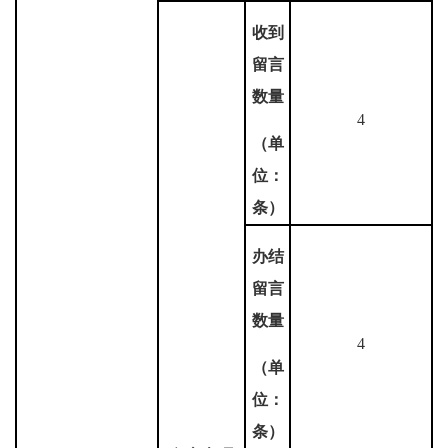
收到
留言
数量
4
（单
位：
条）
办结
留言
数量
4
（单
位：
条）