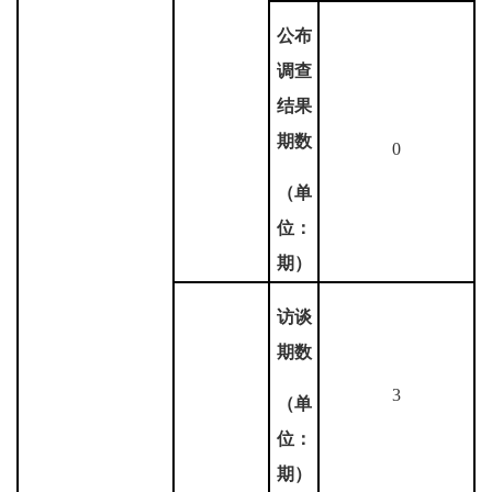
公布
调查
结果
期数
0
（单
位：
期）
访谈
期数
3
（单
位：
期）