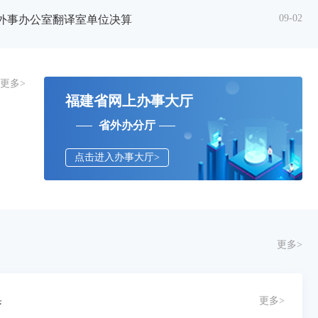
06-04
09-02
中心公开招聘考核体检有关事项的公告
府外事办公室翻译室单位决算
福建
更多>
福建省网上办事大厅
省外办分厅
点击进入办事大厅>
更多>
集
更多>