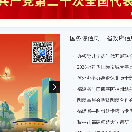
国务院信息
省政府信
08-06
办领导赴宁德时代开展联
08-05
2026福建省国际友城青
08-06
省外办举办离退休党员干
08-07
福建省与巴西塞阿拉州结好
08-07
中央党的建设工作领导小组秘书组2026年联系点工作暨课题研究成果交流座谈会在宁德召开
闽澳高层会晤暨闽澳合作
08-07
工作
福建省—阿根廷卡塔马卡
08-07
黎林赴福建师范大学调研
黎林赴省气象局调研