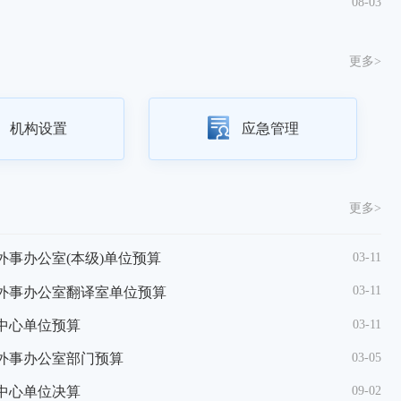
08-03
更多>
机构设置
应急管理
更多>
07-17
03-11
公开招聘工作人员拟聘人选公示
外事办公室(本级)单位预算
中
07-17
03-11
公开招聘工作人员拟聘人选公示
府外事办公室翻译室单位预算
福建
06-30
03-11
务员（含参公人员）拟录用人员名单公示
证中心单位预算
关于
06-30
03-05
务员（含参公人员）拟调人员名单公示
府外事办公室部门预算
省外
06-05
09-02
中心公开招聘考核体检有关事项的公告
证中心单位决算
关