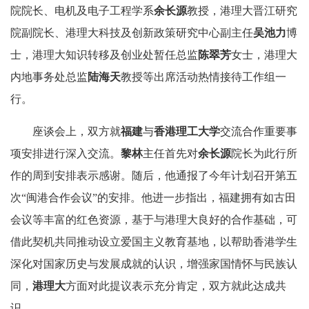
院院长、电机及电子工程学系
余长源
教授，港理大晋江研究
院副院长、港理大科技及创新政策研究中心副主任
吴池力
博
士，港理大知识转移及创业处暂任总监
陈翠芳
女士，港理大
内地事务处总监
陆海天
教授等出席活动热情接待工作组一
行。
座谈会上，双方就
福建
与
香港理工大学
交流合作重要事
项安排进行深入交流。
黎林
主任首先对
余长源
院长为此行所
作的周到安排表示感谢。随后，他通报了今年计划召开第五
次“闽港合作会议”的安排。他进一步指出，福建拥有如古田
会议等丰富的红色资源，基于与港理大良好的合作基础，可
借此契机共同推动设立爱国主义教育基地，以帮助香港学生
深化对国家历史与发展成就的认识，增强家国情怀与民族认
同，
港理大
方面对此提议表示充分肯定，双方就此达成共
识。