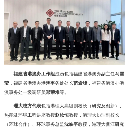
福建省港澳办工作组
成员包括福建省港澳办副主任
马雪
莹
，福建省港澳办港澳事务处处长
范岩峰
，福建省港澳办港
澳事务处一级调研员
郑荣堆
等。
理大校方代表
包括港理大高级副校长（研究及创新）、
热能及环境工程讲座教授
赵汝恒
教授，港理大协理副校长
（环球合作）、环球事务总监
沈岐平
教授，港理大晋江研究